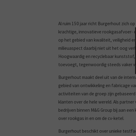
Al ruim 150 jaar richt Burgerhout zich o
krachtige, innovatieve rookgasafvoer- en
op het gebied van kwaliteit, veiligheid e
milieuaspect daarbij niet uit het oog ve
Hoogwaardig en recyclebaar kunststof,
toevoegt, tegenwoordig steeds vaker 
Burgerhout maakt deel uit van de inter
gebied van ontwikkeling en fabricage va
activiteiten van de groep zijn gebasee
klanten over de hele wereld. Als partne
bedrijven binnen M&G Group bij aan een
over rookgas in en om de cv-ketel.
Burgerhout beschikt over unieke testfac