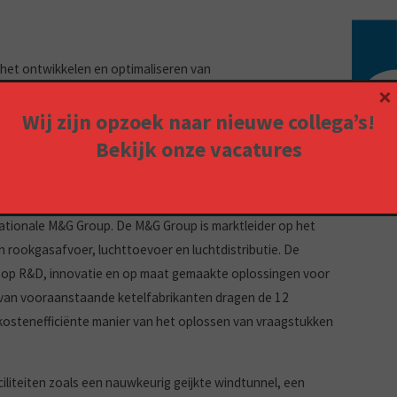
p het ontwikkelen en optimaliseren van
×
 luchtdistributie oplossingen. Al deze kennis en ervaring
Wij zijn opzoek naar nieuwe collega’s!
n installatie- gemak zit verweven in de producten. Dat het
rloren wordt is bij Burgerhout vanzelfsprekend.
Bekijk onze
vacatures
 waaraan Burgerhout een aantal unieke eigenschappen
worden toegepast.
nationale M&G Group. De M&G Group is marktleider op het
n rookgasafvoer, luchttoevoer en luchtdistributie. De
rd op R&D, innovatie en op maat gemaakte oplossingen voor
r van vooraanstaande ketelfabrikanten dragen de 12
 kostenefficiënte manier van het oplossen van vraagstukken
iliteiten zoals een nauwkeurig geijkte windtunnel, een