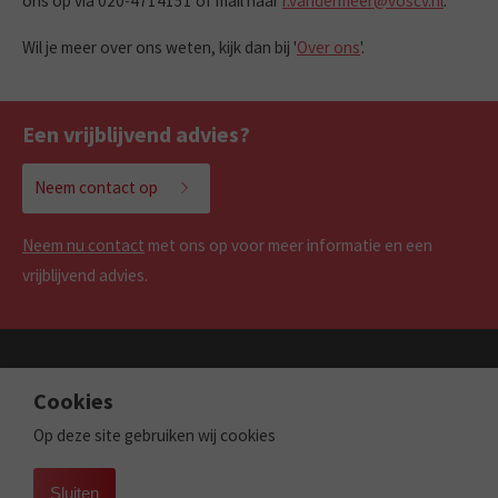
ons op via 020-4714151 of mail naar
r.vandermeer@voscv.nl
.
Wil je meer over ons weten, kijk dan bij '
Over ons
'.
Een vrijblijvend advies?
Neem contact op
Neem nu contact
met ons op voor meer informatie en een
vrijblijvend advies.
Cookies
Amsterdam
Op deze site gebruiken wij cookies
Vos CV | Cruquiusweg 96K | 1019AJ | Amsterdam
T.
020-4714151
|
info@voscv.nl
Sluiten