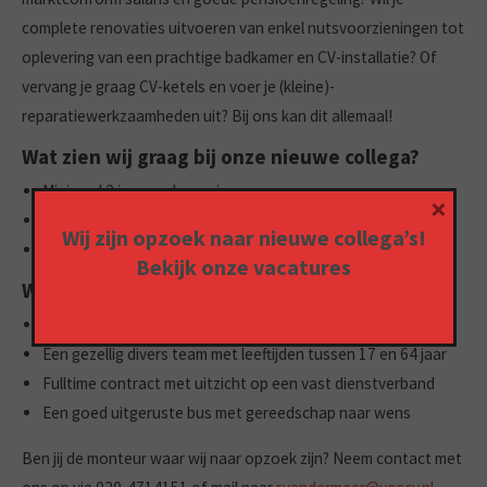
complete renovaties uitvoeren van enkel nutsvoorzieningen tot
oplevering van een prachtige badkamer en CV-installatie? Of
vervang je graag CV-ketels en voer je (kleine)-
reparatiewerkzaamheden uit? Bij ons kan dit allemaal!
Wat zien wij graag bij onze nieuwe collega?
Minimaal 2 jaar werkervaring
×
Kan zelfstandig werken en neemt zijn verantwoordelijkheid
Wij zijn opzoek naar nieuwe collega’s!
In het bezit van rijbewijs B
Bekijk onze
vacatures
Wat bieden wij?
Marktconform salaris en goede pensioenregeling
Een gezellig divers team met leeftijden tussen 17 en 64 jaar
Fulltime contract met uitzicht op een vast dienstverband
Een goed uitgeruste bus met gereedschap naar wens
Ben jij de monteur waar wij naar opzoek zijn? Neem contact met