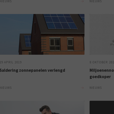
NIEUWS
NIEUWS
29 APRIL 2019
8 OKTOBER 20
Saldering zonnepanelen verlengd
Miljoenennot
goedkoper
NIEUWS
NIEUWS