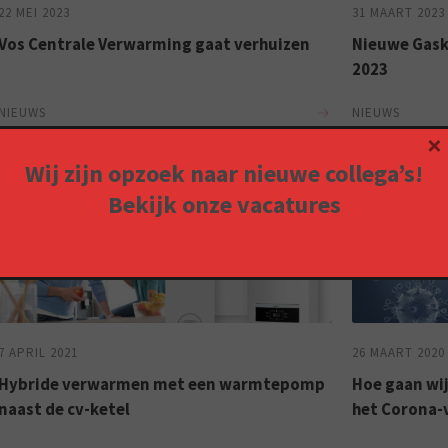
22 MEI 2023
31 MAART 2023
Vos Centrale Verwarming gaat verhuizen
Nieuwe Gaske
2023
NIEUWS
NIEUWS
×
Wij zijn opzoek naar nieuwe collega’s!
Bekijk onze
vacatures
7 APRIL 2021
26 MAART 2020
Hybride verwarmen met een warmtepomp
Hoe gaan wij
naast de cv-ketel
het Corona-