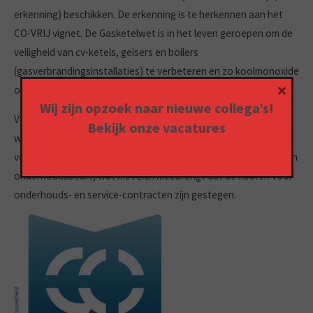
erkenning) beschikken. De erkenning is te herkennen aan het
CO-VRIJ vignet. De Gasketelwet is in het leven geroepen om de
veiligheid van cv-ketels, geisers en boilers
(gasverbrandingsinstallaties) te verbeteren en zo koolmonoxide
×
ongevallen te verminderen.
Wij zijn opzoek naar nieuwe collega’s!
Vos Centrale Verwarming is CO-VRIJ gecertificeerd om deze
Bekijk onze
vacatures
werkzaamheden ook vanaf april uit te voeren. Vanwege
verplichte uitgebreidere controles zijn wij meer tijd kwijt aan een
onderhoudsbeurt, wat met zich meebrengt dat de kosten voor
onderhouds- en service-contracten zijn gestegen.