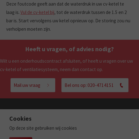
Deze foutcode geeft aan dat de waterdruk in uw cv-ketel te
laag is.
Vul de cv-ketel bij
, tot de waterdruk tussen de 1.5 en 2
bar is. Start vervolgens uw ketel opnieuw op. De storing zou nu
verholpen moeten zijn.
Heeft u vragen, of advies nodig?
Wilt u een onderhoudscontract afsluiten, of heeft u vragen over uw
cv-ketel of ventilatiesysteem, neem dan contact op.
Mail uw vraag
Bel ons op: 020-4714151
Cookies
Amsterdam
Op deze site gebruiken wij cookies
Vos CV | Cruquiusweg 96K | 1019AJ | Amsterdam
T.
020-4714151
|
info@voscv.nl