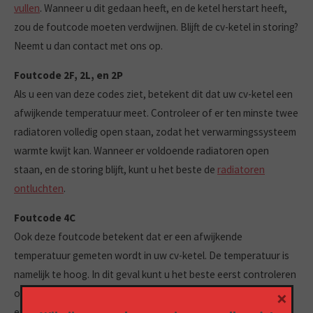
vullen
. Wanneer u dit gedaan heeft, en de ketel herstart heeft,
zou de foutcode moeten verdwijnen. Blijft de cv-ketel in storing?
Neemt u dan contact met ons op.
Foutcode 2F, 2L, en 2P
Als u een van deze codes ziet, betekent dit dat uw cv-ketel een
afwijkende temperatuur meet. Controleer of er ten minste twee
radiatoren volledig open staan, zodat het verwarmingssysteem
warmte kwijt kan. Wanneer er voldoende radiatoren open
staan, en de storing blijft, kunt u het beste de
radiatoren
ontluchten
.
Foutcode 4C
Ook deze foutcode betekent dat er een afwijkende
temperatuur gemeten wordt in uw cv-ketel. De temperatuur is
namelijk te hoog. In dit geval kunt u het beste eerst controleren
×
of de waterdruk in uw ketel op peil is. Deze hoort tussen de 1.5
en 2.0 bar te zijn. Wanneer de druk te laag is,
vult u de cv-ketel